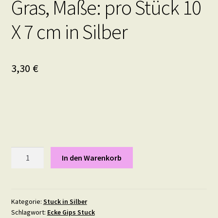
Gras, Maße: pro Stück 10
X 7 cm in Silber
3,30
€
Gras,
In den Warenkorb
Maße:
pro
Stück
10
Kategorie:
Stuck in Silber
Schlagwort:
Ecke Gips Stuck
X