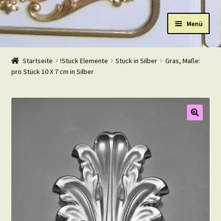
Zur
Zum
Menü
Navigation
Inhalt
springen
springen
Start
Startseite
!Stuck Elemente
Stuck in Silber
Gras, Maße:
pro Stück 10 X 7 cm in Silber
Shop
Warenkorb
Mein Konto
Kasse
Beispiele
Kontakt