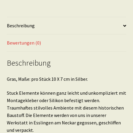
7
cm
in
Beschreibung
Silber
Menge
Bewertungen (0)
Beschreibung
Gras, Maße: pro Stück 10 X 7 cm in Silber.
Stuck Elemente können ganz leicht und unkompliziert mit
Montagekleber oder Silikon befestigt werden.
Traumhaftes stilvolles Ambiente mit diesem historischen
Baustoff. Die Elemente werden von uns in unserer
Werkstatt in Esslingen am Neckar gegossen, geschliffen
und verpackt.