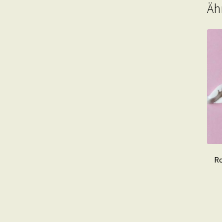
Äh
Ro