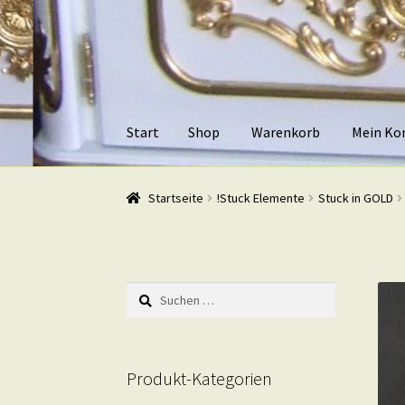
Zur
Zum
Navigation
Inhalt
springen
springen
Start
Shop
Warenkorb
Mein Ko
Start
Shop
Warenkorb
Mein Konto
Kasse
Beis
Startseite
!Stuck Elemente
Stuck in GOLD
Suchen
nach:
Produkt-Kategorien