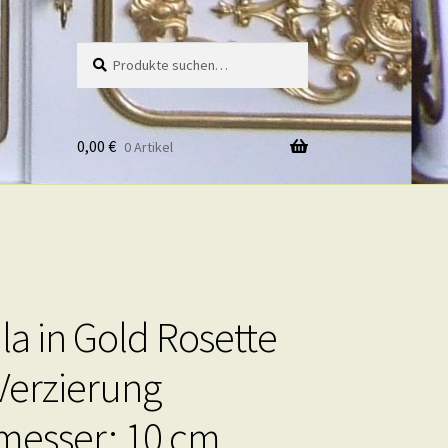
Suche
Suche
nach:
0,00
€
0 Artikel
a in Gold Rosette
Verzierung
messer: 10 cm