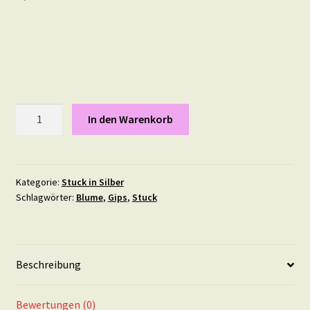
Blümerant
In den Warenkorb
23
mal
13,6
cm
Kategorie:
Stuck in Silber
Schlagwörter:
Blume
,
Gips
,
Stuck
in
Silber
Menge
Beschreibung
Bewertungen (0)