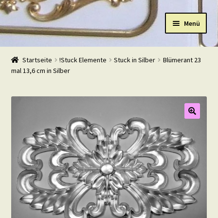
Zur
Zum
Menü
Navigation
Inhalt
springen
springen
Start
Startseite
!Stuck Elemente
Stuck in Silber
Blümerant 23
mal 13,6 cm in Silber
Shop
Warenkorb
Mein Konto
Kasse
Beispiele
Kontakt