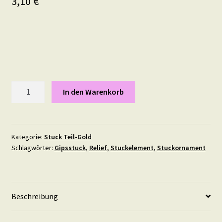
3,10
€
Flügel,
In den Warenkorb
Maße:
9,5
X
5
Kategorie:
Stuck Teil-Gold
Schlagwörter:
Gipsstuck
,
Relief
,
Stuckelement
,
Stuckornament
cm
in
Teil-
Gold
Beschreibung
Menge