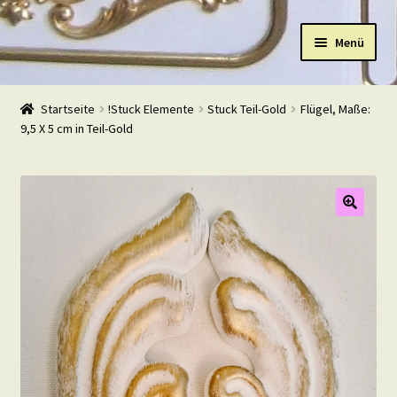
Zur
Zum
Menü
Navigation
Inhalt
springen
springen
Start
Startseite
!Stuck Elemente
Stuck Teil-Gold
Flügel, Maße:
9,5 X 5 cm in Teil-Gold
Shop
Warenkorb
Mein Konto
Kasse
Beispiele
Kontakt