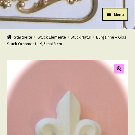
Zur
Zum
Menü
Navigation
Inhalt
springen
springen
Start
Startseite
!Stuck Elemente
Stuck Natur
Burgzinne – Gips
Stuck Ornament – 9,5 mal 8 cm
Shop
Warenkorb
Mein Konto
Kasse
Beispiele
Kontakt