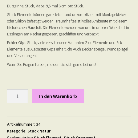
Burgzinne, Stück, Maße: 9,5 mal 8 cm pro Stück.
Stuck Elemente können ganz leicht und unkompliziert mit Montagekleber
oder Silikon befestigt werden. Traumhaftes stilvolles Ambiente mit diesem
historischen Baustoff. Die Elemente werden von uns in unserer Werkstatt in
Esslingen am Neckar gegossen, geschliffen und verpackt.
Echter Gips Stuck, viele verschiedene Varianten Zier-Elemente und Eck-
Elemente aus Alabaster Gips erhältlich! Auch Deckenspiegel, Wandspiegel
und Verzierungen!
Wenn Sie Fragen haben, melden sie sich gerne bei uns!
Burgzinne
In den Warenkorb
-
Gips
Stuck
Ornament
Artikelnummer:
34
Kategorie:
Stuck Natur
-
Schlagwörter:
Stuck Element
,
Stuck Ornament