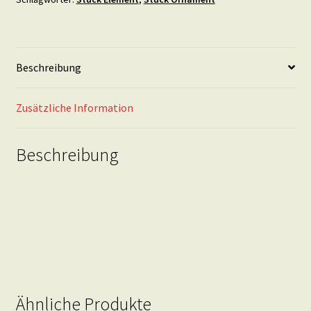
9,5
mal
8
cm
Beschreibung
Menge
Zusätzliche Information
Beschreibung
Ähnliche Produkte