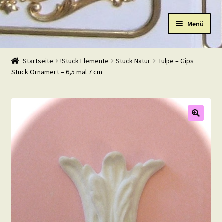
Zur
Zum
Menü
Navigation
Inhalt
springen
springen
Start
Startseite
!Stuck Elemente
Stuck Natur
Tulpe – Gips
Stuck Ornament – 6,5 mal 7 cm
Shop
Warenkorb
Mein Konto
Kasse
Beispiele
Kontakt