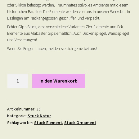
oder Silikon befestigt werden. Traumhaftes stilvolles Ambiente mit diesem
historischen Baustoff. Die Elemente werden von uns in unserer Werkstatt in
Esslingen am Neckar gegossen, geschliffen und verpackt.
Echter Gips Stuck, viele verschiedene Varianten Zier-Elemente und Eck-
Elemente aus Alabaster Gips erhältlich! Auch Deckenspiegel, Wandspiegel
und Verzierungen!
Wenn Sie Fragen haben, melden sie sich gerne bei uns!
Tulpe
In den Warenkorb
-
Gips
Stuck
Ornament
Artikelnummer:
35
Kategorie:
Stuck Natur
-
Schlagwörter:
Stuck Element
,
Stuck Ornament
6,5
mal