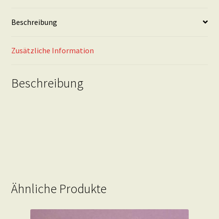
7
cm
Beschreibung
Menge
Zusätzliche Information
Beschreibung
Ähnliche Produkte