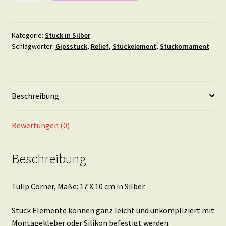
Maße:
17
X
Kategorie:
Stuck in Silber
Schlagwörter:
Gipsstuck
,
Relief
,
Stuckelement
,
Stuckornament
10
cm
in
Silber
Beschreibung
Menge
Bewertungen (0)
Beschreibung
Tulip Corner, Maße: 17 X 10 cm in Silber.
Stuck Elemente können ganz leicht und unkompliziert mit
Montagekleber oder Silikon befestigt werden.