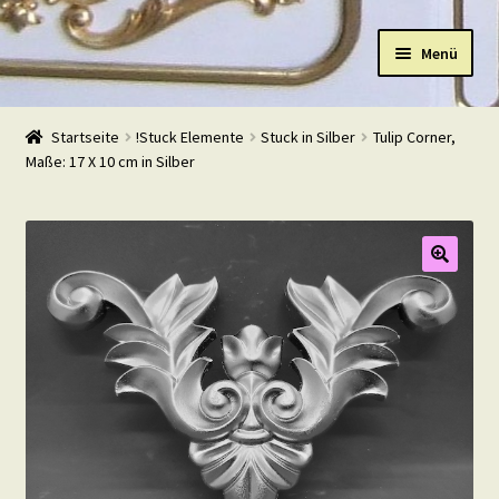
Zur
Zum
Menü
Navigation
Inhalt
springen
springen
Start
Startseite
!Stuck Elemente
Stuck in Silber
Tulip Corner,
Maße: 17 X 10 cm in Silber
Shop
Warenkorb
Mein Konto
Kasse
Beispiele
Kontakt