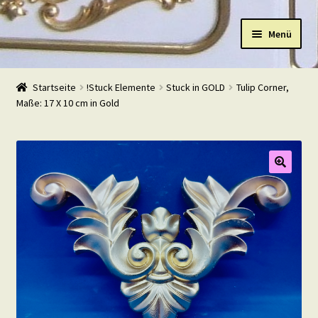
Zur
Zum
Menü
Navigation
Inhalt
springen
springen
Start
Startseite
!Stuck Elemente
Stuck in GOLD
Tulip Corner,
Maße: 17 X 10 cm in Gold
Shop
Warenkorb
Mein Konto
Kasse
Beispiele
Kontakt