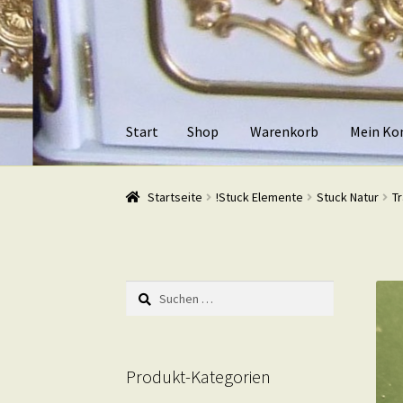
Zur
Zum
Navigation
Inhalt
springen
springen
Start
Shop
Warenkorb
Mein Ko
Start
Shop
Warenkorb
Mein Konto
Kasse
Beis
Startseite
!Stuck Elemente
Stuck Natur
T
Suchen
nach:
Produkt-Kategorien