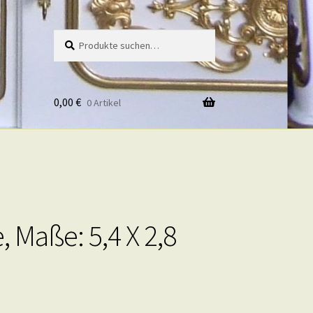
Suche
Suche
nach:
0,00
€
0 Artikel
, Maße: 5,4 X 2,8