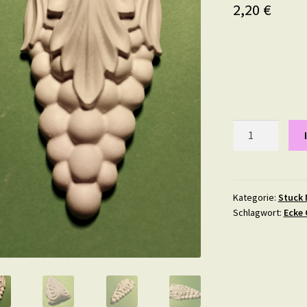
2,20
€
Traube,
Maße:
5,4
X
2,8
Kategorie:
Stuck 
Schlagwort:
Ecke 
cm
Menge