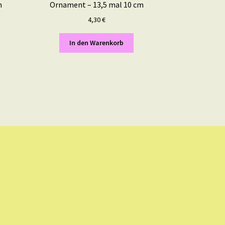
m
Ornament – 13,5 mal 10 cm
4,30
€
In den Warenkorb