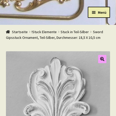
Zur
Zum
Menü
Navigation
Inhalt
springen
springen
Start
Startseite
!Stuck Elemente
Stuck in Teil-Silber
Sword
Gipsstuck Ornament, Teil-Silber, Durchmesser: 18,5 X 10,5 cm
Shop
Warenkorb
Mein Konto
Kasse
Beispiele
Kontakt