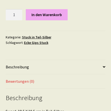
Sword
In den Warenkorb
Gipsstuck
Ornament,
Teil-
Silber,
Kategorie:
Stuck in Teil-Silber
Schlagwort:
Ecke Gips Stuck
Durchmesser:
18,5
X
10,5
Beschreibung
cm
Menge
Bewertungen (0)
Beschreibung