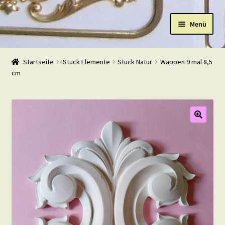
Zur
Zum
Menü
Navigation
Inhalt
springen
springen
Start
Startseite
!Stuck Elemente
Stuck Natur
Wappen 9 mal 8,5
cm
Shop
Warenkorb
Mein Konto
Kasse
Beispiele
Kontakt