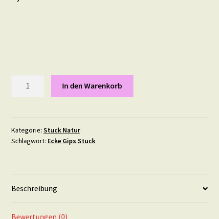
Wappen
In den Warenkorb
9
mal
8,5
cm
Kategorie:
Stuck Natur
Schlagwort:
Ecke Gips Stuck
Menge
Beschreibung
Bewertungen (0)