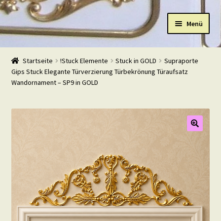
Zur
Zum
Menü
Navigation
Inhalt
springen
springen
Start
Startseite
!Stuck Elemente
Stuck in GOLD
Supraporte
Gips Stuck Elegante Türverzierung Türbekrönung Türaufsatz
Shop
Wandornament – SP9 in GOLD
Warenkorb
Mein Konto
Kasse
Beispiele
Kontakt