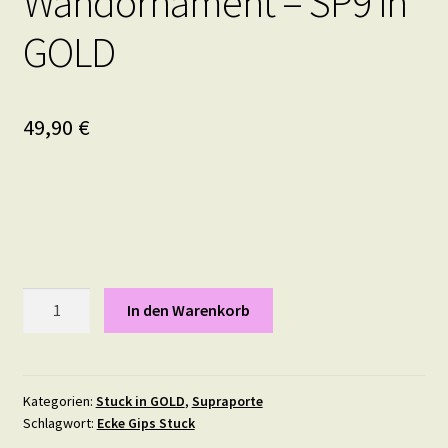
Wandornament – SP9 in
GOLD
49,90
€
Supraporte
In den Warenkorb
Gips
Stuck
Elegante
Türverzierung
Kategorien:
Stuck in GOLD
,
Supraporte
Schlagwort:
Ecke Gips Stuck
Türbekrönung