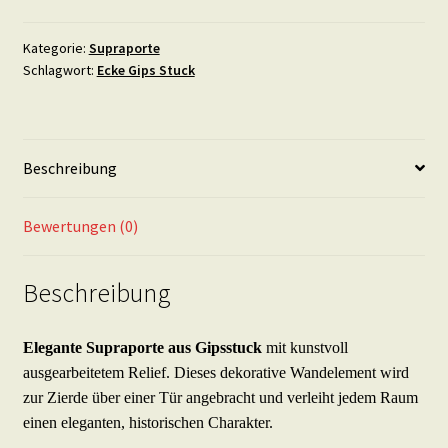
Elegante
Türverzierung
Kategorie:
Supraporte
Schlagwort:
Ecke Gips Stuck
Türbekrönung
Türaufsatz
Wandornament
-
Beschreibung
SP7
Menge
Bewertungen (0)
Beschreibung
Elegante Supraporte aus Gipsstuck
mit kunstvoll
ausgearbeitetem Relief. Dieses dekorative Wandelement wird
zur Zierde über einer Tür angebracht und verleiht jedem Raum
einen eleganten, historischen Charakter.