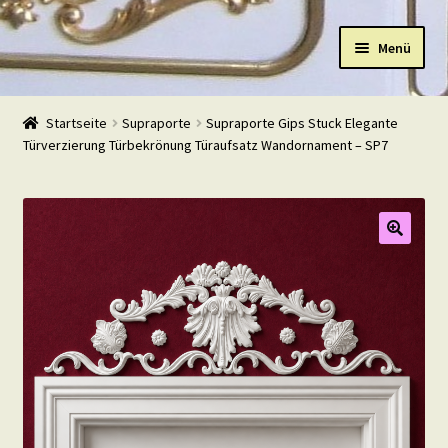
Zur
Zum
Menü
Navigation
Inhalt
springen
springen
Start
Startseite
Supraporte
Supraporte Gips Stuck Elegante
Türverzierung Türbekrönung Türaufsatz Wandornament – SP7
Shop
Warenkorb
Mein Konto
Kasse
Beispiele
Kontakt