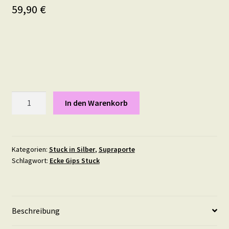
59,90
€
Supraporte
In den Warenkorb
Gips
Stuck
Elegante
Türverzierung
Kategorien:
Stuck in Silber
,
Supraporte
Schlagwort:
Ecke Gips Stuck
Türbekrönung
Türaufsatz
Wandornament
-
Beschreibung
SP7
in