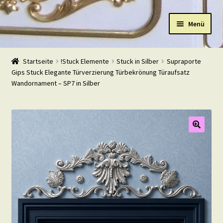
Zur
Zum
Menü
Navigation
Inhalt
springen
springen
Start
Startseite
!Stuck Elemente
Stuck in Silber
Supraporte
Gips Stuck Elegante Türverzierung Türbekrönung Türaufsatz
Shop
Wandornament – SP7 in Silber
Warenkorb
Mein Konto
Kasse
Beispiele
Kontakt