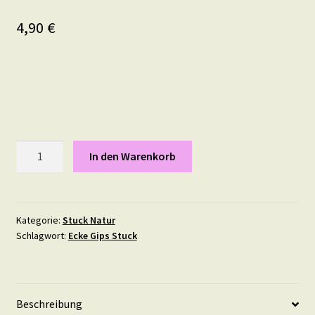
4,90
€
Stuckdekor
In den Warenkorb
Stuckelement
"Pilz"
18
X
Kategorie:
Stuck Natur
Schlagwort:
Ecke Gips Stuck
13
cm
Menge
Beschreibung