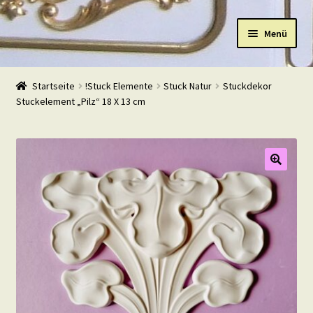
Zur
Zum
Menü
Navigation
Inhalt
springen
springen
Start
Startseite
!Stuck Elemente
Stuck Natur
Stuckdekor
Stuckelement „Pilz“ 18 X 13 cm
Shop
Warenkorb
Mein Konto
Kasse
Beispiele
Kontakt