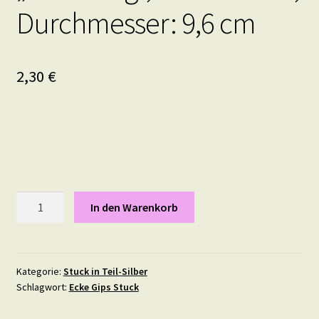
Durchmesser: 9,6 cm
2,30
€
Stuckdekor
In den Warenkorb
Rosette
"Charming",
in
Teil-
Kategorie:
Stuck in Teil-Silber
Schlagwort:
Ecke Gips Stuck
Silber,
Durchmesser: