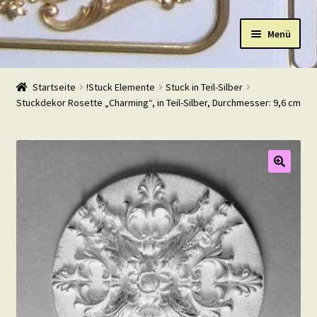
Zur
Zum
Menü
Navigation
Inhalt
springen
springen
Start
Startseite
!Stuck Elemente
Stuck in Teil-Silber
Stuckdekor Rosette „Charming“, in Teil-Silber, Durchmesser: 9,6 cm
Shop
Warenkorb
Mein Konto
Kasse
Beispiele
Kontakt