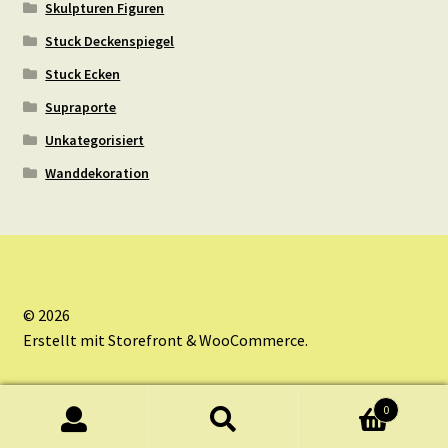
Skulpturen Figuren
Stuck Deckenspiegel
Stuck Ecken
Supraporte
Unkategorisiert
Wanddekoration
© 2026
Erstellt mit Storefront & WooCommerce
.
0
Suche
Suche