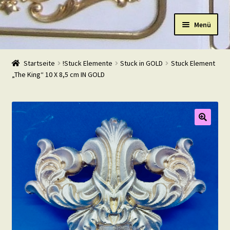
Zur
Zum
Menü
Navigation
Inhalt
springen
springen
Start
Startseite
!Stuck Elemente
Stuck in GOLD
Stuck Element
„The King“ 10 X 8,5 cm IN GOLD
Shop
Warenkorb
Mein Konto
Kasse
Beispiele
Kontakt