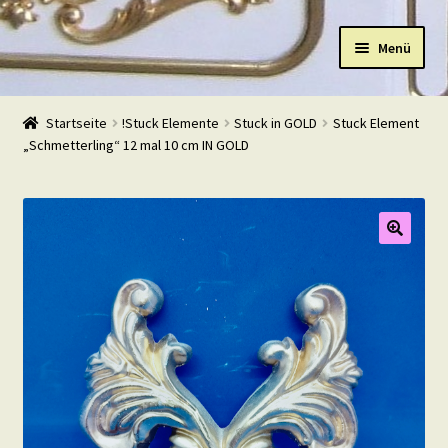
Zur
Zum
Menü
Navigation
Inhalt
springen
springen
Start
Startseite
!Stuck Elemente
Stuck in GOLD
Stuck Element
„Schmetterling“ 12 mal 10 cm IN GOLD
Shop
Warenkorb
Mein Konto
Kasse
Beispiele
Kontakt