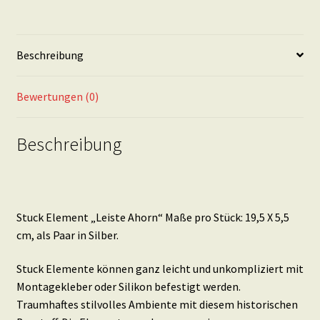
Stück:
19,5
X
Beschreibung
5,5
cm,
als
Bewertungen (0)
Paar
in
Beschreibung
Silber
Menge
Stuck Element „Leiste Ahorn“ Maße pro Stück: 19,5 X 5,5
cm, als Paar in Silber.
Stuck Elemente können ganz leicht und unkompliziert mit
Montagekleber oder Silikon befestigt werden.
Traumhaftes stilvolles Ambiente mit diesem historischen