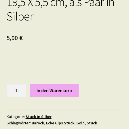
19,5 X 5,5 cm, als Paar in
Silber
5,90
€
Stuck
In den Warenkorb
Element
"Leiste
Ahorn"
Maße
Kategorie:
Stuck in Silber
Schlagwörter:
Barock
,
Ecke Gips Stuck
,
Gold
,
Stuck
pro