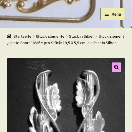
Zur
Zum
Menü
Navigation
Inhalt
springen
springen
Start
Startseite
!Stuck Elemente
Stuck in Silber
Stuck Element
„Leiste Ahorn“ Maße pro Stück: 19,5 X 5,5 cm, als Paar in Silber
Shop
Warenkorb
Mein Konto
Kasse
Beispiele
Kontakt