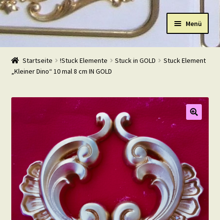
Zur
Zum
Menü
Navigation
Inhalt
springen
springen
Start
Startseite
!Stuck Elemente
Stuck in GOLD
Stuck Element
„Kleiner Dino“ 10 mal 8 cm IN GOLD
Shop
Warenkorb
Mein Konto
Kasse
Beispiele
Kontakt