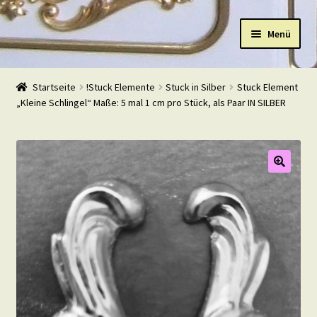
Zur
Zum
Menü
Navigation
Inhalt
springen
springen
Start
Startseite
!Stuck Elemente
Stuck in Silber
Stuck Element
„Kleine Schlingel“ Maße: 5 mal 1 cm pro Stück, als Paar IN SILBER
Shop
Warenkorb
Mein Konto
Kasse
Beispiele
Kontakt