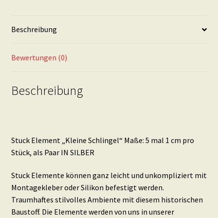
1
cm
Beschreibung
pro
Stück,
als
Bewertungen (0)
Paar
IN
Beschreibung
SILBER
Menge
Stuck Element „Kleine Schlingel“ Maße: 5 mal 1 cm pro
Stück, als Paar IN SILBER
Stuck Elemente können ganz leicht und unkompliziert mit
Montagekleber oder Silikon befestigt werden.
Traumhaftes stilvolles Ambiente mit diesem historischen
Baustoff. Die Elemente werden von uns in unserer