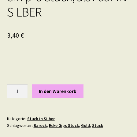
SILBER
3,40
€
Stuck
In den Warenkorb
Element
"Kleine
Schlingel"
Maße:
Kategorie:
Stuck in Silber
Schlagwörter:
Barock
,
Ecke Gips Stuck
,
Gold
,
Stuck
5
mal