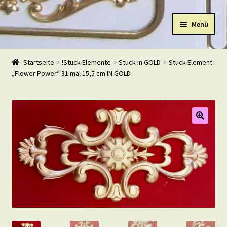
Zur
Zum
Menü
Navigation
Inhalt
springen
springen
Start
Startseite
!Stuck Elemente
Stuck in GOLD
Stuck Element
„Flower Power“ 31 mal 15,5 cm IN GOLD
Shop
Warenkorb
Mein Konto
Kasse
Beispiele
Kontakt