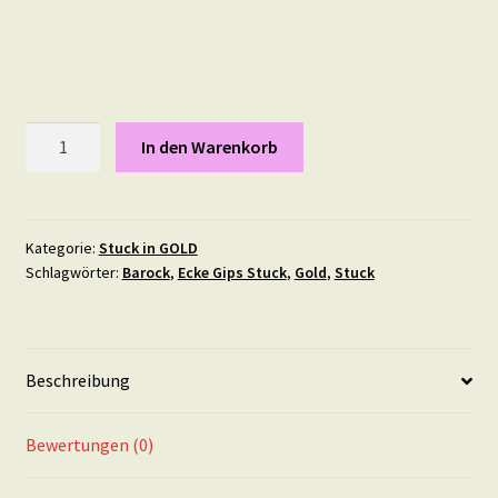
Stuck
In den Warenkorb
Element
"Flower
Power"
31
Kategorie:
Stuck in GOLD
Schlagwörter:
Barock
,
Ecke Gips Stuck
,
Gold
,
Stuck
mal
15,5
cm
IN
Beschreibung
GOLD
Menge
Bewertungen (0)