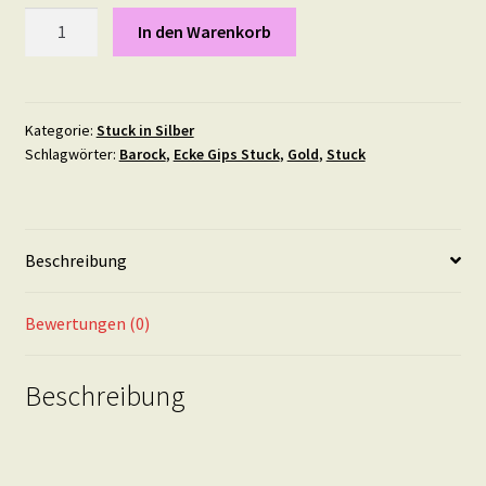
Stuck
In den Warenkorb
Element
"Erntedankbogen"
8
mal
Kategorie:
Stuck in Silber
Schlagwörter:
Barock
,
Ecke Gips Stuck
,
Gold
,
Stuck
13
cm
IN
SILBER
Beschreibung
Menge
Bewertungen (0)
Beschreibung