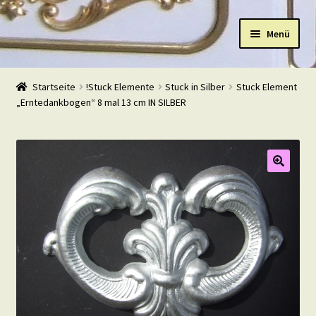
Zur
Zum
Menü
Navigation
Inhalt
springen
springen
Start
Startseite
!Stuck Elemente
Stuck in Silber
Stuck Element
„Erntedankbogen“ 8 mal 13 cm IN SILBER
Shop
Warenkorb
Mein Konto
Kasse
Beispiele
Kontakt