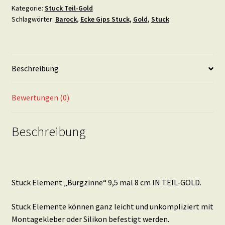
mal
Kategorie:
Stuck Teil-Gold
Schlagwörter:
Barock
,
Ecke Gips Stuck
,
Gold
,
Stuck
8
cm
IN
TEIL-
Beschreibung
GOLD
Menge
Bewertungen (0)
Beschreibung
Stuck Element „Burgzinne“ 9,5 mal 8 cm IN TEIL-GOLD.
Stuck Elemente können ganz leicht und unkompliziert mit
Montagekleber oder Silikon befestigt werden.