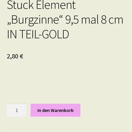
Stuck Element
„Burgzinne“ 9,5 mal 8 cm
IN TEIL-GOLD
2,80
€
Stuck
In den Warenkorb
Element
"Burgzinne"
9,5