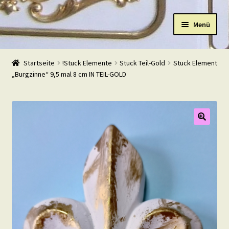
Zur
Zum
Menü
Navigation
Inhalt
springen
springen
Start
Startseite
!Stuck Elemente
Stuck Teil-Gold
Stuck Element
„Burgzinne“ 9,5 mal 8 cm IN TEIL-GOLD
Shop
Warenkorb
Mein Konto
Kasse
Beispiele
Kontakt