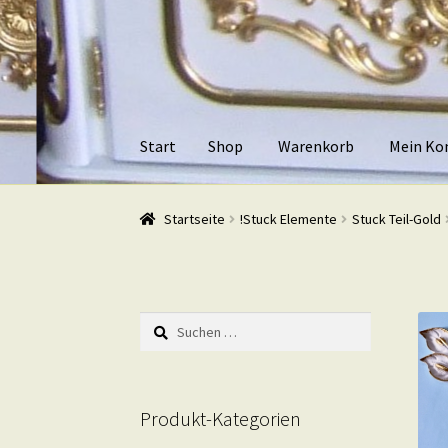
Zur
Zum
Navigation
Inhalt
springen
springen
Start
Shop
Warenkorb
Mein Ko
Start
Shop
Warenkorb
Mein Konto
Kasse
Beis
Startseite
!Stuck Elemente
Stuck Teil-Gold
Suchen
nach:
Produkt-Kategorien