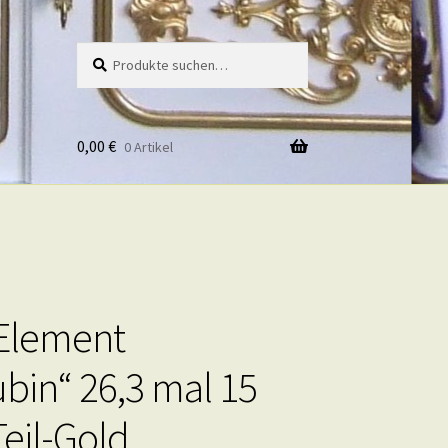
Suche
Suche
nach:
0,00
€
0 Artikel
Element
ubin“ 26,3 mal 15
Teil-Gold