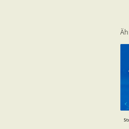
Äh
St