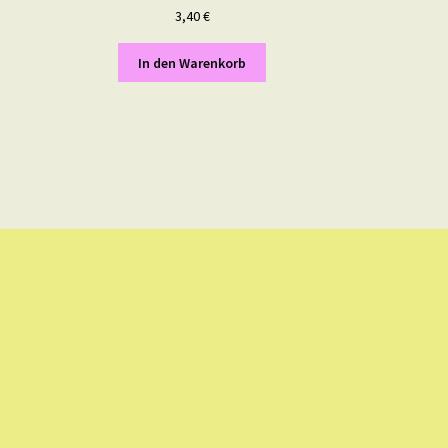
3,40
€
In den Warenkorb