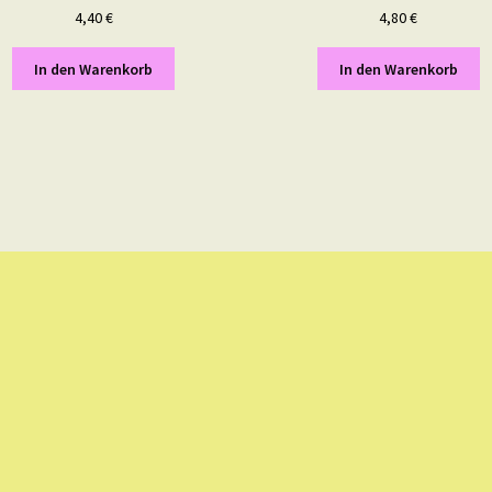
4,40
€
4,80
€
In den Warenkorb
In den Warenkorb