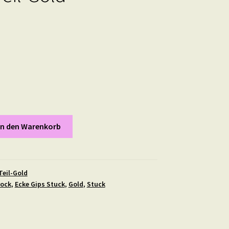
In den Warenkorb
Teil-Gold
rock
,
Ecke Gips Stuck
,
Gold
,
Stuck