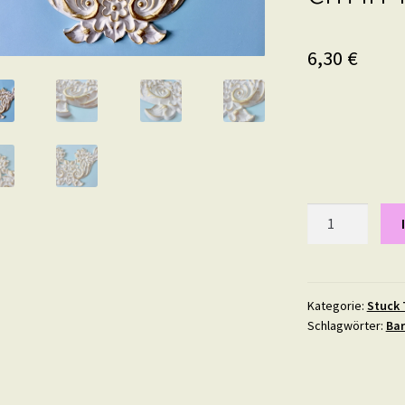
6,30
€
Stuck
Element
"Blutrubin"
26,3
mal
Kategorie:
Stuck 
Schlagwörter:
Ba
15
cm
in
Teil-