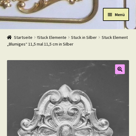
Zur
Zum
Menü
Navigation
Inhalt
springen
springen
Start
Startseite
!Stuck Elemente
Stuck in Silber
Stuck Element
„Blumiges“ 11,5 mal 11,5 cm in Silber
Shop
Warenkorb
Mein Konto
Kasse
Beispiele
Kontakt