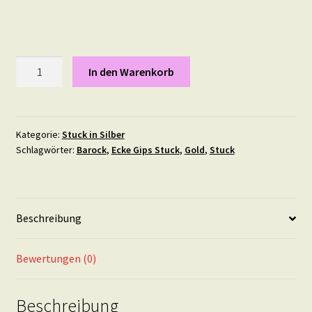
Stuck
In den Warenkorb
Element
"Blütentraum"
17
mal
Kategorie:
Stuck in Silber
Schlagwörter:
Barock
,
Ecke Gips Stuck
,
Gold
,
Stuck
10
cm
in
Silber
Beschreibung
Menge
Bewertungen (0)
Beschreibung