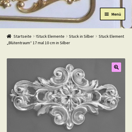
Zur
Zum
Menü
Navigation
Inhalt
springen
springen
Start
Startseite
!Stuck Elemente
Stuck in Silber
Stuck Element
„Blütentraum“ 17 mal 10 cm in Silber
Shop
Warenkorb
Mein Konto
Kasse
Beispiele
Kontakt