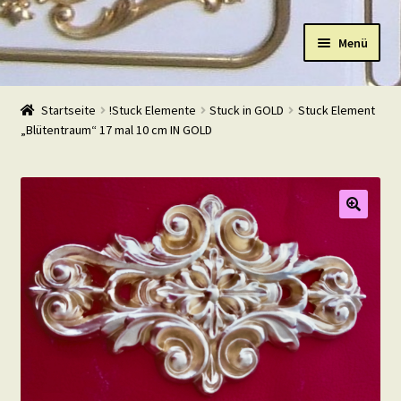
Zur
Zum
Menü
Navigation
Inhalt
springen
springen
Start
Startseite
!Stuck Elemente
Stuck in GOLD
Stuck Element
„Blütentraum“ 17 mal 10 cm IN GOLD
Shop
Warenkorb
Mein Konto
Kasse
Beispiele
Kontakt