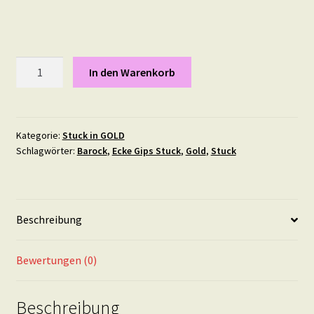
Stuck
In den Warenkorb
Element
"Blütentraum"
17
mal
Kategorie:
Stuck in GOLD
Schlagwörter:
Barock
,
Ecke Gips Stuck
,
Gold
,
Stuck
10
cm
IN
GOLD
Beschreibung
Menge
Bewertungen (0)
Beschreibung