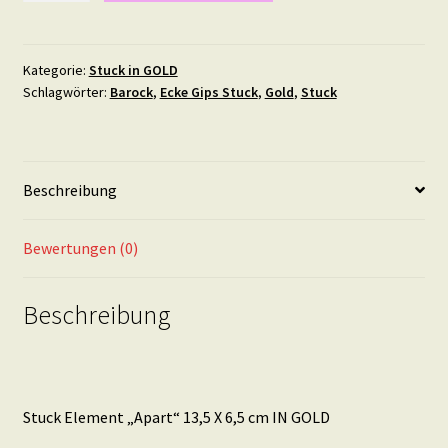
"Apart"
13,5
X
Kategorie:
Stuck in GOLD
Schlagwörter:
Barock
,
Ecke Gips Stuck
,
Gold
,
Stuck
6,5
cm
IN
GOLD
Beschreibung
Menge
Bewertungen (0)
Beschreibung
Stuck Element „Apart“ 13,5 X 6,5 cm IN GOLD