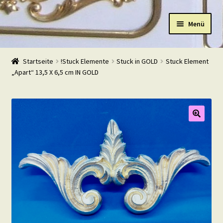
Zur
Zum
Menü
Navigation
Inhalt
springen
springen
Start
Startseite
!Stuck Elemente
Stuck in GOLD
Stuck Element
„Apart“ 13,5 X 6,5 cm IN GOLD
Shop
Warenkorb
Mein Konto
Kasse
Beispiele
Kontakt