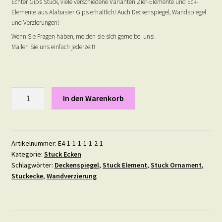
Echter Gips Stuck, viele verschiedene Varianten Zier-Elemente und Eck-
Elemente aus Alabaster Gips erhältlich! Auch Deckenspiegel, Wandspiegel
und Verzierungen!
Wenn Sie Fragen haben, melden sie sich gerne bei uns!
Mailen Sie uns einfach jederzeit!
Stuck
In den Warenkorb
Ecke
26-
4
Menge
Artikelnummer:
E4-1-1-1-1-1-2-1
Kategorie:
Stuck Ecken
Schlagwörter:
Deckenspiegel
,
Stuck Element
,
Stuck Ornament
,
Stuckecke
,
Wandverzierung