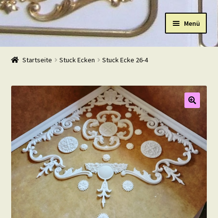
Zur
Zum
Menü
Navigation
Inhalt
springen
springen
Start
Startseite
Stuck Ecken
Stuck Ecke 26-4
Shop
Warenkorb
Mein Konto
Kasse
Beispiele
Kontakt