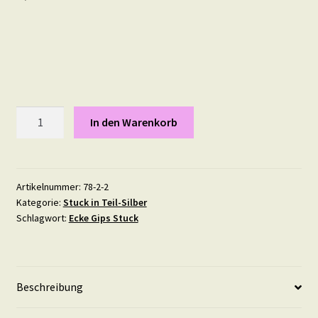
Schneewittchen
In den Warenkorb
13,4
mal
14,8
cm
Artikelnummer:
78-2-2
Kategorie:
Stuck in Teil-Silber
in
Schlagwort:
Ecke Gips Stuck
Teil-
Silber
Menge
Beschreibung