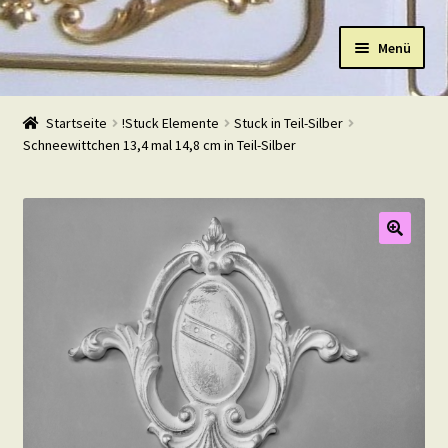
Zur
Zum
Menü
Navigation
Inhalt
springen
springen
Start
Startseite
!Stuck Elemente
Stuck in Teil-Silber
Schneewittchen 13,4 mal 14,8 cm in Teil-Silber
Shop
Warenkorb
Mein Konto
Kasse
Beispiele
Kontakt