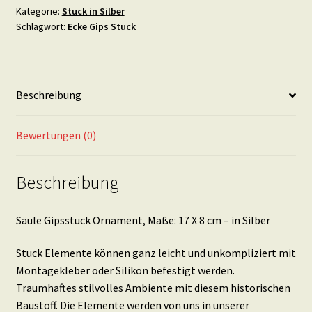
Maße:
Kategorie:
Stuck in Silber
Schlagwort:
Ecke Gips Stuck
17
X
8
cm
Beschreibung
Menge
Bewertungen (0)
Beschreibung
Säule Gipsstuck Ornament, Maße: 17 X 8 cm – in Silber
Stuck Elemente können ganz leicht und unkompliziert mit
Montagekleber oder Silikon befestigt werden.
Traumhaftes stilvolles Ambiente mit diesem historischen
Baustoff. Die Elemente werden von uns in unserer