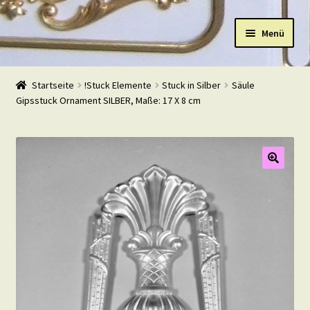
Zur
Zum
Menü
Navigation
Inhalt
springen
springen
Start
Startseite
!Stuck Elemente
Stuck in Silber
Säule
Gipsstuck Ornament SILBER, Maße: 17 X 8 cm
Shop
Warenkorb
Mein Konto
Kasse
Beispiele
Kontakt