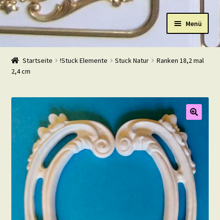
Zur
Zum
Menü
Navigation
Inhalt
springen
springen
Start
Startseite
!Stuck Elemente
Stuck Natur
Ranken 18,2 mal
2,4 cm
Shop
Warenkorb
Mein Konto
Kasse
Beispiele
Kontakt