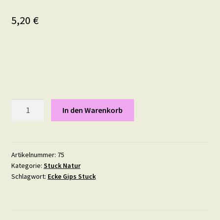
5,20
€
Ranken
In den Warenkorb
18,2
mal
2,4
cm
Artikelnummer:
75
Kategorie:
Stuck Natur
Menge
Schlagwort:
Ecke Gips Stuck