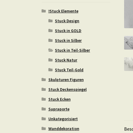
!Stuck Elemente
Stuck Design
Stuck in GOLD
Stuck in Silber
Stuck in Teil-Silber
Stuck Natur
Stuck Teil-Gold
Skulpturen Figuren
Stuck Deckenspiegel
Stuck Ecken
Supraporte
Unkategorisiert
Wanddekoration
Bes