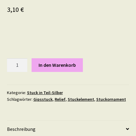
3,10
€
Pearl,
In den Warenkorb
Maße:
13
X
7
Kategorie:
Stuck in Teil-Silber
Schlagwörter:
Gipsstuck
,
Relief
,
Stuckelement
,
Stuckornament
cm
in
Teil-
Silber
Beschreibung
Menge