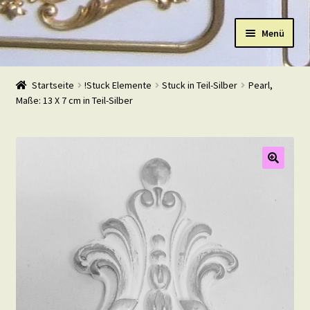
Zur
Zum
Menü
Navigation
Inhalt
springen
springen
Start
Startseite
!Stuck Elemente
Stuck in Teil-Silber
Pearl,
Maße: 13 X 7 cm in Teil-Silber
Shop
Warenkorb
Mein Konto
Kasse
Beispiele
Kontakt