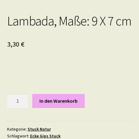
Lambada, Maße: 9 X 7 cm
3,30
€
Lambada,
In den Warenkorb
Maße:
9
X
7
Kategorie:
Stuck Natur
Schlagwort:
Ecke Gips Stuck
cm