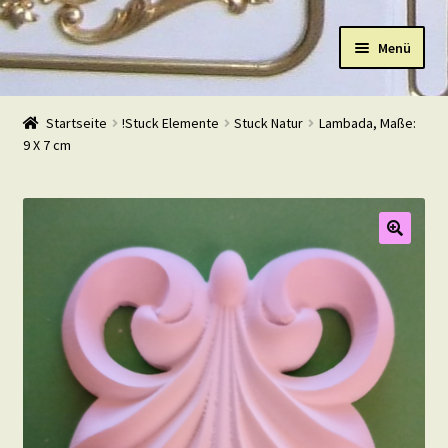
Zur
Zum
Menü
Navigation
Inhalt
springen
springen
Start
Startseite
!Stuck Elemente
Stuck Natur
Lambada, Maße:
9 X 7 cm
Shop
Warenkorb
Mein Konto
Kasse
Beispiele
Kontakt