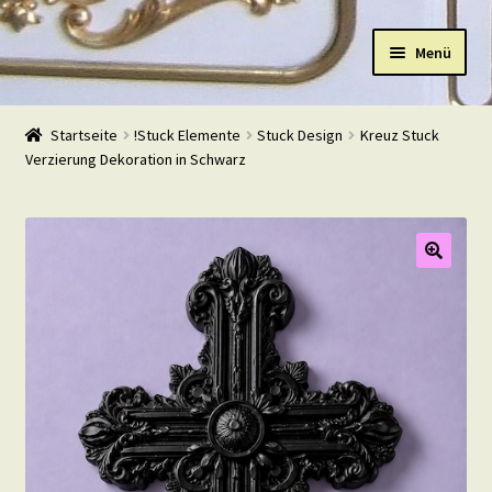
Zur
Zum
Menü
Navigation
Inhalt
springen
springen
Start
Startseite
!Stuck Elemente
Stuck Design
Kreuz Stuck
Verzierung Dekoration in Schwarz
Shop
Warenkorb
Mein Konto
Kasse
Beispiele
Kontakt