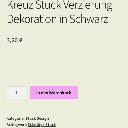
Kreuz Stuck Verzierung
Dekoration in Schwarz
3,20
€
Kreuz
In den Warenkorb
Stuck
Verzierung
Dekoration
in
Kategorie:
Stuck Design
Schlagwort:
Ecke Gips Stuck
Schwarz