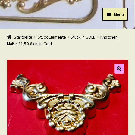
Zur
Zum
Menü
Navigation
Inhalt
springen
springen
Start
Startseite
!Stuck Elemente
Stuck in GOLD
Knötchen,
Maße: 11,5 X 8 cm in Gold
Shop
Warenkorb
Mein Konto
Kasse
Beispiele
Kontakt