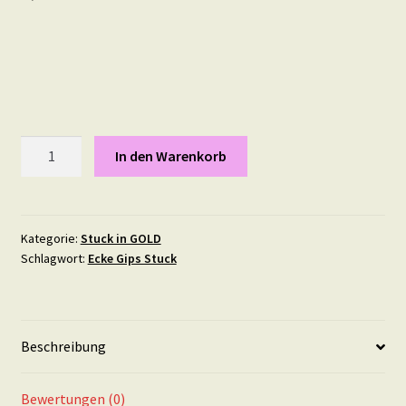
Knötchen,
In den Warenkorb
Maße:
11,5
X
8
Kategorie:
Stuck in GOLD
Schlagwort:
Ecke Gips Stuck
cm
in
Gold
Menge
Beschreibung
Bewertungen (0)