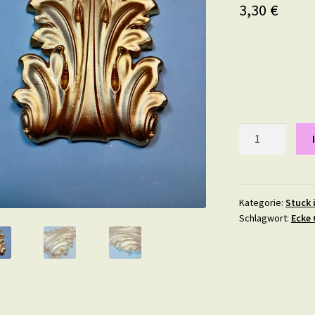
3,30
€
Gras,
Maße:
pro
Stück
10
Kategorie:
Stuck 
Schlagwort:
Ecke 
X
7
cm
in
Gold
Menge