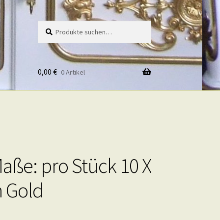
Suche
Suche
nach:
0,00
€
0 Artikel
Maße: pro Stück 10 X
n Gold