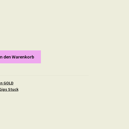
In den Warenkorb
in GOLD
Gips Stuck