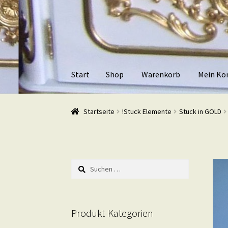
Zur
Zum
Navigation
Inhalt
springen
springen
Start
Shop
Warenkorb
Mein Ko
Start
Shop
Warenkorb
Mein Konto
Kasse
Beis
Startseite
!Stuck Elemente
Stuck in GOLD
Suchen
nach:
Produkt-Kategorien