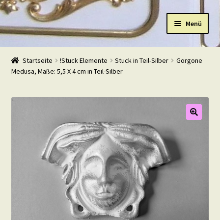
Zur
Zum
Menü
Navigation
Inhalt
springen
springen
Start
Startseite
!Stuck Elemente
Stuck in Teil-Silber
Gorgone
Medusa, Maße: 5,5 X 4 cm in Teil-Silber
Shop
Warenkorb
Mein Konto
Kasse
Beispiele
Kontakt