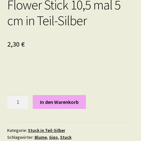
Flower Stick 10,5 mal 5
cm in Teil-Silber
2,30
€
Flower
In den Warenkorb
Stick
10,5
mal
5
Kategorie:
Stuck in Teil-Silber
Schlagwörter:
Blume
,
Gips
,
Stuck
cm