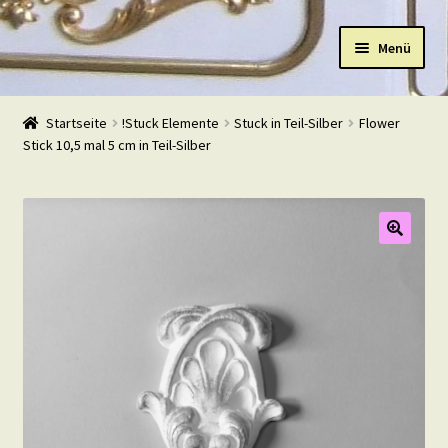
Zur
Zum
Menü
Navigation
Inhalt
springen
springen
Start
Startseite
!Stuck Elemente
Stuck in Teil-Silber
Flower
Stick 10,5 mal 5 cm in Teil-Silber
Shop
Warenkorb
Mein Konto
Kasse
Beispiele
Kontakt