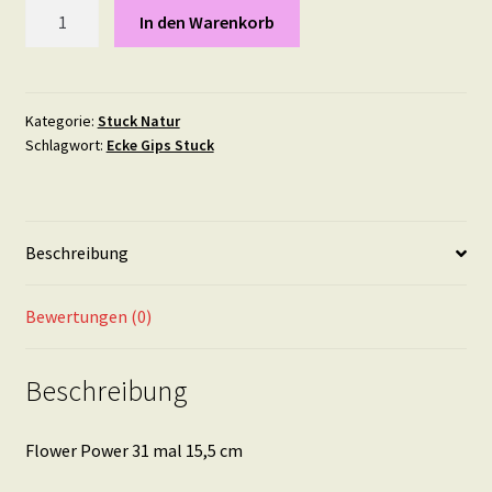
Flower
In den Warenkorb
Power
31
mal
15,5
Kategorie:
Stuck Natur
Schlagwort:
Ecke Gips Stuck
cm
Menge
Beschreibung
Bewertungen (0)
Beschreibung
Flower Power 31 mal 15,5 cm