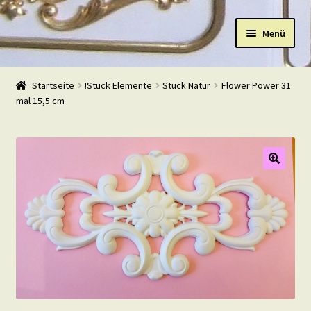
Zur
Zum
Menü
Navigation
Inhalt
springen
springen
Start
Startseite
!Stuck Elemente
Stuck Natur
Flower Power 31
mal 15,5 cm
Shop
Warenkorb
Mein Konto
Kasse
Beispiele
Kontakt