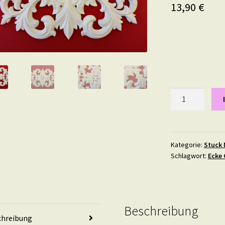
13,90
€
Diamond,
22,5
mal
16,2
cm
Kategorie:
Stuck 
Schlagwort:
Ecke 
Menge
Beschreibung
chreibung