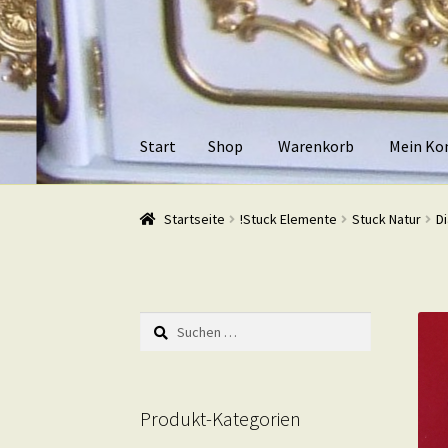
Zur
Zum
Navigation
Inhalt
springen
springen
Start
Shop
Warenkorb
Mein Ko
Start
Shop
Warenkorb
Mein Konto
Kasse
Beis
Startseite
!Stuck Elemente
Stuck Natur
D
Suchen
nach:
Produkt-Kategorien