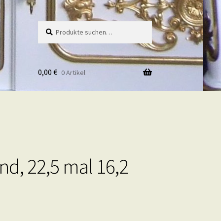
Suche
Suche
nach:
0,00
€
0 Artikel
d, 22,5 mal 16,2