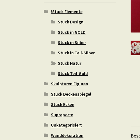
!Stuck Elemente
Stuck Design
Stuck in GOLD
Stuck in Silber
Stuck in Teil-Silber
Stuck Natur
Stuck Teil-Gold
Skulpturen Figuren
Stuck Deckenspiegel
Stuck Ecken
Supraporte
Unkategorisiert
Wanddekoration
Bes