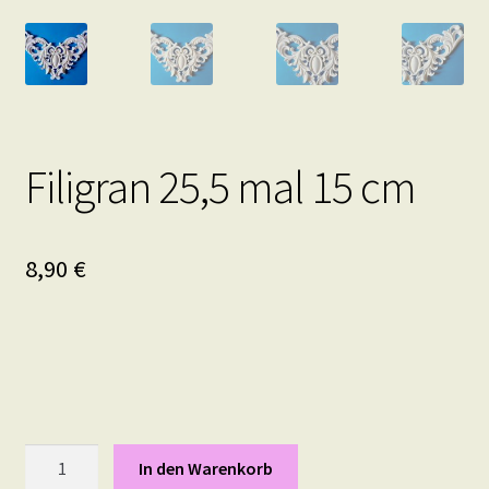
Filigran 25,5 mal 15 cm
8,90
€
Filigran
In den Warenkorb
25,5