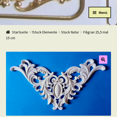
Zur
Zum
Menü
Navigation
Inhalt
springen
springen
Start
Startseite
!Stuck Elemente
Stuck Natur
Filigran 25,5 mal
15 cm
Shop
Warenkorb
Mein Konto
Kasse
Beispiele
Kontakt