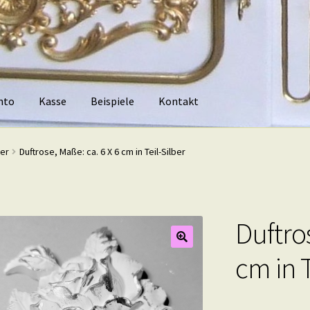
nto
Kasse
Beispiele
Kontakt
piele
Kontakt
ber
Duftrose, Maße: ca. 6 X 6 cm in Teil-Silber
Duftros
cm in T