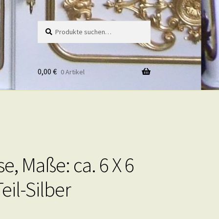
Suche
Suche
nach:
0,00
€
0 Artikel
e, Maße: ca. 6 X 6
eil-Silber