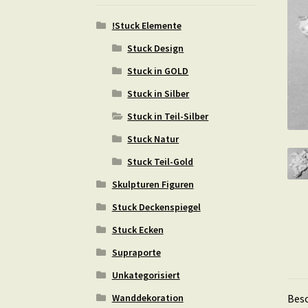
!Stuck Elemente
Stuck Design
Stuck in GOLD
Stuck in Silber
Stuck in Teil-Silber
Stuck Natur
Stuck Teil-Gold
Skulpturen Figuren
Stuck Deckenspiegel
Stuck Ecken
Supraporte
Unkategorisiert
Wanddekoration
Bes