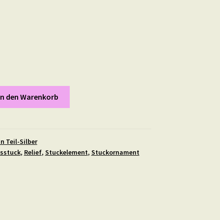
In den Warenkorb
n Teil-Silber
sstuck
,
Relief
,
Stuckelement
,
Stuckornament