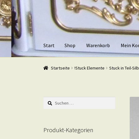
Zur
Zum
Navigation
Inhalt
springen
springen
Start
Shop
Warenkorb
Mein Ko
Start
Shop
Warenkorb
Mein Konto
Kasse
Beis
Startseite
!Stuck Elemente
Stuck in Teil-Sil
Suchen
nach:
Produkt-Kategorien