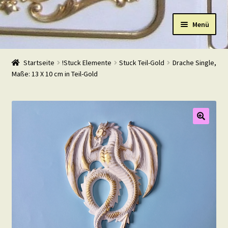
Zur
Zum
Menü
Navigation
Inhalt
springen
springen
Start
Startseite
!Stuck Elemente
Stuck Teil-Gold
Drache Single,
Maße: 13 X 10 cm in Teil-Gold
Shop
Warenkorb
Mein Konto
Kasse
Beispiele
Kontakt