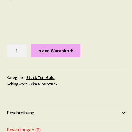
Drache
In den Warenkorb
Single,
Maße:
13
X
Kategorie:
Stuck Teil-Gold
Schlagwort:
Ecke Gips Stuck
10
cm
in
Teil-
Beschreibung
Gold
Menge
Bewertungen (0)