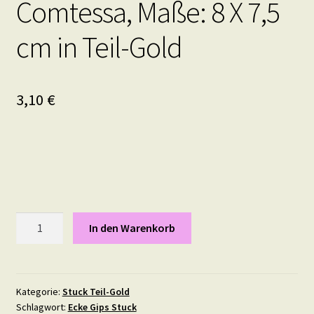
Comtessa, Maße: 8 X 7,5
cm in Teil-Gold
3,10
€
Comtessa,
In den Warenkorb
Maße:
8
X
7,5
Kategorie:
Stuck Teil-Gold
Schlagwort:
Ecke Gips Stuck
cm