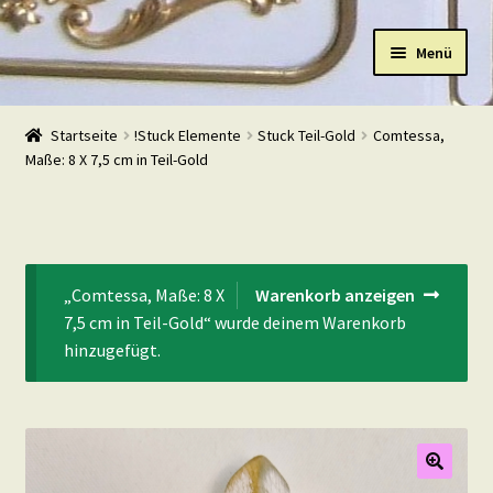
Zur
Zum
Menü
Navigation
Inhalt
springen
springen
Start
Startseite
!Stuck Elemente
Stuck Teil-Gold
Comtessa,
Maße: 8 X 7,5 cm in Teil-Gold
Shop
Warenkorb
Mein Konto
„Comtessa, Maße: 8 X
Warenkorb anzeigen
7,5 cm in Teil-Gold“ wurde deinem Warenkorb
Kasse
hinzugefügt.
Beispiele
Kontakt