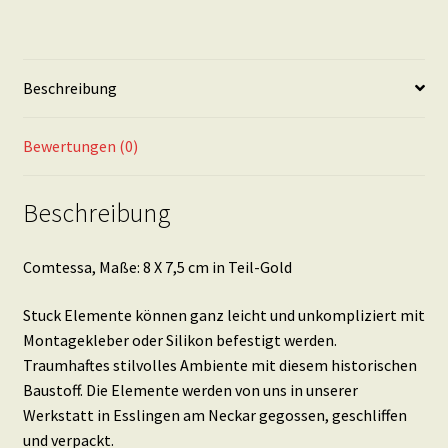
in
Teil-
Gold
Beschreibung
Menge
Bewertungen (0)
Beschreibung
Comtessa, Maße: 8 X 7,5 cm in Teil-Gold
Stuck Elemente können ganz leicht und unkompliziert mit
Montagekleber oder Silikon befestigt werden.
Traumhaftes stilvolles Ambiente mit diesem historischen
Baustoff. Die Elemente werden von uns in unserer
Werkstatt in Esslingen am Neckar gegossen, geschliffen
und verpackt.