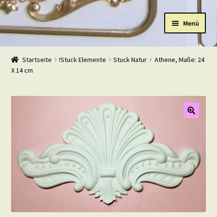
Zur
Zum
Menü
Navigation
Inhalt
springen
springen
Start
Startseite
!Stuck Elemente
Stuck Natur
Athene, Maße: 24
X 14 cm
Shop
Warenkorb
Mein Konto
Kasse
Beispiele
Kontakt