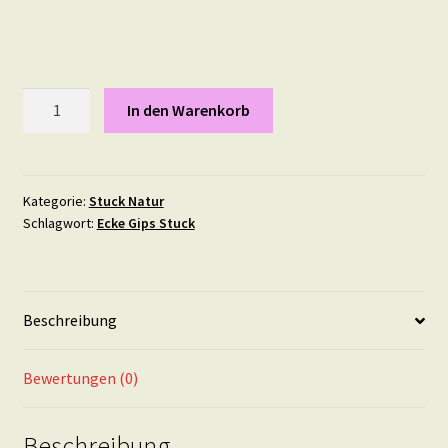
Athene,
In den Warenkorb
Maße:
24
X
14
Kategorie:
Stuck Natur
Schlagwort:
Ecke Gips Stuck
cm
Menge
Beschreibung
Bewertungen (0)
Beschreibung