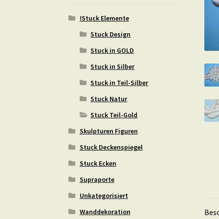
!Stuck Elemente
Stuck Design
Stuck in GOLD
Stuck in Silber
Stuck in Teil-Silber
Stuck Natur
Stuck Teil-Gold
Skulpturen Figuren
Stuck Deckenspiegel
Stuck Ecken
Supraporte
Unkategorisiert
Wanddekoration
Bes