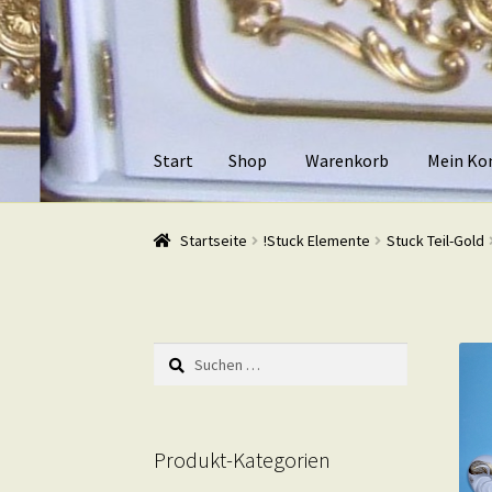
Zur
Zum
Navigation
Inhalt
springen
springen
Start
Shop
Warenkorb
Mein Ko
Start
Shop
Warenkorb
Mein Konto
Kasse
Beis
Startseite
!Stuck Elemente
Stuck Teil-Gold
Suchen
nach:
Produkt-Kategorien