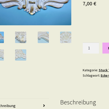
7,00
€
Athene,
Maße:
24
X
14
Kategorie:
Stuck 
Schlagwort:
Ecke 
cm
in
Teil-
Gold
Menge
Beschreibung
chreibung