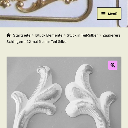
Zur
Zum
Menü
Navigation
Inhalt
springen
springen
Start
Startseite
!Stuck Elemente
Stuck in Teil-Silber
Zauberers
Schlingen – 12 mal 6 cm in Teil-Silber
Shop
Warenkorb
Mein Konto
Kasse
Beispiele
Kontakt