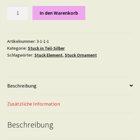
Zauberers
In den Warenkorb
Schlingen
-
12
mal
Artikelnummer:
3-1-1-1
Kategorie:
Stuck in Teil-Silber
6
Schlagwörter:
Stuck Element
,
Stuck Ornament
cm
in
Teil-
Silber
Beschreibung
Menge
Zusätzliche Information
Beschreibung